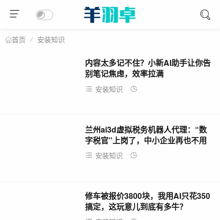
安装知识
首页
内容太多记不住？小新AI助手让你告
别笔记焦虑，效率拉满
安装知识
2026-05-01
兰州ai3d虚拟税务机器人代理：“数
字税官”上岗了，中小企业再也不用
为了报税跑断腿！
安装知识
2026-05-01
修车被报价3800块，我用AI只花350
搞定，这玩意儿到底有多牛？