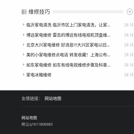
维修技巧
04-14
临沂家电清洗 临沂市区上门家电清洗，让家电焕然一新
04-14
博远家电维修 雷击的博远有线电视机顶盒维修分享
04-14
北京大兴家电维修 好消息!!!大兴区家电以旧换新专场来啦
04-14
美的小家电维修点电话 转发收藏！上海公布一批正规售后服务电话，不用担心“李鬼”啦！
04-14
如东家电维修 如东有线电视维修步骤及科普知识
04-14
家电冰箱维修
友情链接：
网站地图
网站地图
砖让q1611806983