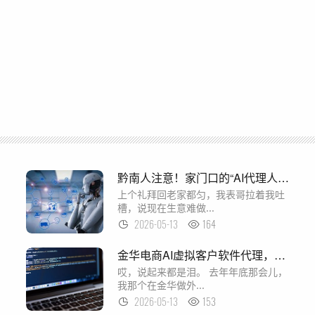
黔南人注意！家门口的“AI代理人”已经悄悄干起了这些大事，你还不知道？
上个礼拜回老家都匀，我表哥拉着我吐
槽，说现在生意难做...
2026-05-13
164
金华电商AI虚拟客户软件代理，真的能让你躺着接单？我花了三个月替大家试出来了
哎，说起来都是泪。 去年年底那会儿，
我那个在金华做外...
2026-05-13
153