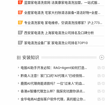
蓝盟家电清洗官网 洁美康家电清洗加盟，一站式服务更贴心
全屋家电清洗 宅家大扫除清洁装备+清洁好物+全屋家电维护一文搞定
专业清洗家电 家电维修，空调清洗找哪家？沪上773家正规企业名单来了！
西安家电清洗 上海家电清洗公司排名及口碑分析
家电清洗设备厂家 家电清洗公司排名TOP10
安装知识
05-13
电报AI助手开发必知：RAG+Agent如何打造智能对话机器人
05-13
黔南人注意！家门口的“AI代理人”已经悄悄干起了这些大事，你还不知道？
05-13
鹿图AI代理商能退款吗？一位“过来人”的血泪史与硬核维权指南
05-13
香港ai智播代理怎么样？我踩完坑跟你讲点大实话！
05-13
金华电商AI虚拟客户软件代理，真的能让你躺着接单？我花了三个月替大家试出来了