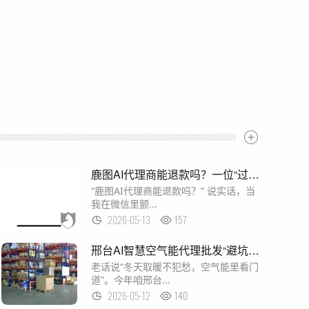
鹿图AI代理商能退款吗？一位“过来人”的血泪史与硬核维权指南
“鹿图AI代理商能退款吗？” 说实话，当
我在微信里颤...
2026-05-13
157
邢台AI智慧空气能代理批发“避坑”指南：厂家怎么选？政策怎么谈？看完这篇少走弯路！
老话说“冬天取暖不犯愁，空气能里看门
道”。今年咱邢台...
2026-05-12
140