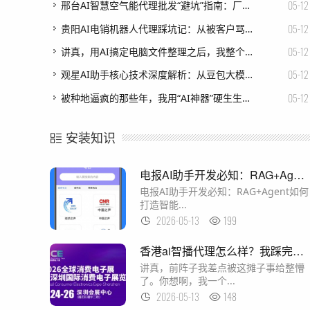
05-12
邢台AI智慧空气能代理批发“避坑”指南：厂家怎么选？政策怎么谈？看完这篇少走弯路！
05-12
贵阳AI电销机器人代理踩坑记：从被客户骂哭到月入五万，我只做对了一件事
05-12
讲真，用AI搞定电脑文件整理之后，我整个人都轻松了
05-12
观星AI助手核心技术深度解析：从豆包大模型架构到Agent落地实战
05-12
被种地逼疯的那些年，我用“AI神器”硬生生把亩产干翻了！
安装知识
电报AI助手开发必知：RAG+Agent如何打造智能对话机器人
电报AI助手开发必知：RAG+Agent如何
打造智能...
2026-05-13
199
香港ai智播代理怎么样？我踩完坑跟你讲点大实话！
讲真，前阵子我差点被这摊子事给整懵
了。你想啊，我一个...
2026-05-13
148