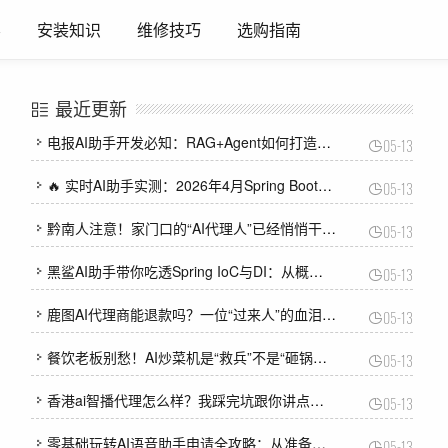
养
安装知识
维修技巧
选购指南
最近更新
电报AI助手开发必知：RAG+Agent如何打造智能对话机器人
05-13
🔥 实时AI助手实测：2026年4月Spring Boot整合MyBatis Plus终极指南
05-13
黔南人注意！家门口的“AI代理人”已经悄悄干起了这些大事，你还不知道？
05-13
黑鲨AI助手带你吃透Spring IoC与DI：从概念到面试全攻略
05-13
鹿图AI代理商能退款吗？一位“过来人”的血泪史与硬核维权指南
05-13
餐饮老板别愁！AI炒菜机是“救兵”不是“砸锅的”，找对代理商比找大厨还管用？
05-13
香港ai智播代理怎么样？我踩完坑跟你讲点大实话！
05-13
零基础玩转AI语音助手申请全攻略：从准备到上线的坑与路
05-13