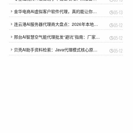
金华电商AI虚拟客户软件代理，真的能让你躺着接单？我花了三个月替大家试出来了
05-13
连云港AI服务器代理商大盘点：2026年本地企业选算力，看这篇就够了！
05-12
邢台AI智慧空气能代理批发“避坑”指南：厂家怎么选？政策怎么谈？看完这篇少走弯路！
05-12
贝壳AI助手资料检索：Java代理模式核心原理与面试全解析（2026年4月更新）
05-12