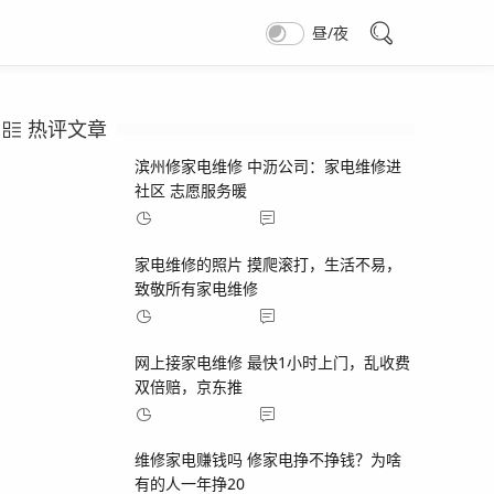
昼/夜
热评文章
滨州修家电维修 中沥公司：家电维修进
社区 志愿服务暖
2025-05-06
686
家电维修的照片 摸爬滚打，生活不易，
致敬所有家电维修
2025-05-06
341
网上接家电维修 最快1小时上门，乱收费
双倍赔，京东推
2025-05-06
237
维修家电赚钱吗 修家电挣不挣钱？为啥
有的人一年挣20