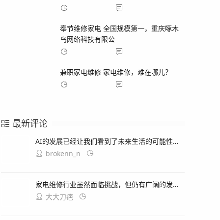
2025-05-07
157
奉节维修家电 全国规模第一，重庆啄木
鸟网络科技有限公
2025-05-07
120
兼职家电维修 家电维修，难在哪儿？
2025-05-07
117
最新评论
AI的发展已经让我们看到了未来生活的可能性，从智能助手到自动驾驶汽车再到虚拟现实体验等等，然而在这个过程中我们也面临着挑战：如何确保这些新技术能够真正为我们带来便利和安全？我认为这需要我们关注隐私保护和数据安全两个方面的问题同时加强对于人工智能技术的监管和指导确保其发展方向符合我们的期望和需要！
brokenn_n
2026-06-11
家电维修行业虽然面临挑战，但仍有广阔的发展空间，通过不断学习和进步，电器技术基础和电工知识手册，为自学者和专业人士提供宝贵的参考和学习资源，家用电器故障检修教程、空调器安装与维修实用技能图解版，洗衣机、冰箱等常用家用电器的维护与保养方法，这些书籍涵盖了从基础知识到实践技能的全面内容,能够帮助读者快速入门和提高专业技能.
大大刀疤
2026-05-24