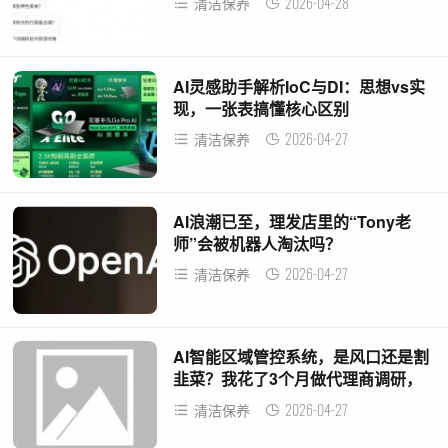
2026-04-28
清洁保养
AI灵感助手解析IoC与DI：思想vs实
现，一张表搞懂核心区别
2026-04-27
清洁保养
AI浪潮已至，理发店里的“Tony老
师”会被机器人淘汰吗？
2026-04-27
清洁保养
AI智能区域管控系统，是风口还是割
韭菜？我花了3个月做代理商调研，
结果真没想到
2026-04-27
清洁保养