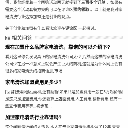
傅，我曾经靠着一个团购活动两天就接到了
三百多个订单
，如果有
需要这个活动套餐方案的可以在评论区
预约领取
。以上就是我对家
电清洗行业选择加盟还是创业的观点。
关于创业和加盟有什么看法欢迎在
评论区
一起探讨。
相关问答
现在加盟什么品牌家电清洗，靠谱的可以介绍下?
看到这里你会发现真正的家电清洗公司太少了,然而这样的家电清洗
公司少在另一种意义上就会产生巨大的商机,这就是为什么网上会有
很多的家电清洗的招商信息,市场...
家电清洗加盟费用是多少?
[回答]要看地区,面积,还有翻新!如果只是加盟费用一般在3万起价!但
是这只是加盟费用,你还要算上店面费用,人工费用,翻新费用,还有一
些宣传费用等等…初步预...
加盟家电清洗行业靠谱吗?
这个问题最近问的人蛮多,本人在专业家电清洗机构做了12年,天天