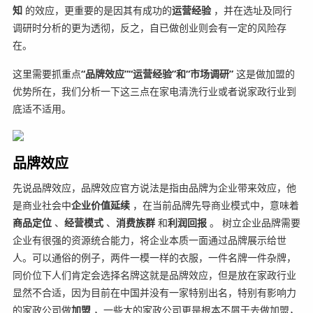
知
的效应，更重要的是因其有成功的
运营经验
，并在选址及同行
调研时分析的更为透彻，反之，自已做创业则会有一定的风险存
在。
这里需要抓重点
“品牌效应”“运营经验”和“市场调研”
这是做加盟的
优势所在，我们分析一下这三点在家电清洗行业或者说家政行业到
底适不适用。
品牌效应
先说品牌效应，品牌效应官方说法是指由品牌为企业带来效应，他
是商业社会中
企业价值延续
，在当前品牌先导商业模式中，意味着
商品定位
、
经营模式
、
消费族群
和
利润回报
。 树立企业品牌需要
企业有很强的资源统合能力，将企业本质一面通过品牌展示给世
人。可以通俗的例子，两件一模一样的衣服，一件名牌一件杂牌，
同价位下人们肯定会选择名牌这就是品牌效应，但是放在家政行业
显然不合适，因为目前在中国并没有一家特别出名，特别有影响力
的家政公司做
加盟
，一些大的家政公司更是根本不屑于去做加盟，