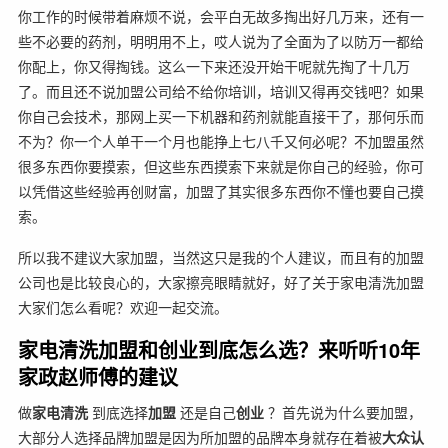
你工作的时候带着麻烦不说，会平白无故多掏出好几万来，还有一
些不必要的药剂，明明用不上，哎人说为了全面为了以防万一都给
你配上，你又得掏钱。这么一下来还没开始干呢就先掏了十几万
了。而且还不说加盟公司给不给你培训，培训又得再交钱吧？如果
你自己会技术，那网上买一下机器和药剂就能直接干了，那何乐而
不为？你一个人单干一个月也能挣上七八千又何必呢？不加盟虽然
很多东西你要摸索，但这些东西摸索下来就是你自己的经验，你可
以凭借这些经验再创财富，加盟了其实很多东西你不懂也要自己摸
索。
所以我不建议大家加盟，当然这只是我的个人建议，而且有的加盟
公司也是比较良心的，大家擦亮眼睛就好，好了关于家电清洗加盟
大家们怎么看呢？欢迎一起交流。
家电清洗加盟和创业到底怎么选？来听听10年
家政赵师傅的建议
做
家电清洗
到底选择
加盟
还是自己
创业
？首先说为什么要加盟，
大部分人选择品牌加盟是因为所加盟的品牌本身就存在着被
大众认