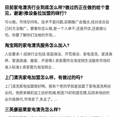
目前家电清洗行业到底怎么样?做过的正在做的给个意
见，谢谢!推设备拉加盟的绕行?
可以做。市场空间有。技术不是问题,前期推广会慢点,找对适合自
己的方法推广。要看你怎么做,是一个人单干,还是开店,还是做公
司。你要了解你们当地的市场,...
淘宝网的家电清洗服务怎么加入?
入驻要求:1.招商行业包括:家庭保洁、开荒保洁、家电清洗、家具保
养、管道疏通、搬家、开锁等2.卖家需符合淘宝网生活服务市场的
准入标准3.卖家需为淘宝网企...
上门清洗家电加盟怎么样，有做过的吗?
上门清洗家电加盟很好啊。我有个老同学就是加盟了家电清洗再创
业的。他原来做机加工纺织机械,制造75织机提花楼,后因本地纺织
业升级换代,市场变了,失业了。...
三英康丽莱家电清洗怎么样?