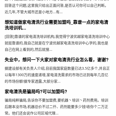
回答这个问题,这里我只给出正面问答,是否认可你可以自己判断。
近几年,不管大城市还是小地方...有...
想知道做家电清洗行业需要加盟吗_靠谱一点的家电清
洗培训机...
[回答]靠谱的家电清洗培训机构,我觉得宁波优越家电清洗培训中心
就挺靠谱的,我自己就是在宁波优越家电清洗培训中心学的,我也是
自己在网上看到的,然后就搜...
失业中，想问一下大家对家电清洗行业怎么看，谢谢?
据建设部有关负责人介绍,目前我国家庭数量已达3.5亿多个,并且正
以每年1300万的速度递增,家电清洗需求的市场已达到每年几百亿
的市场份额!据专家透露,大部分家...
家电清洗是骗局吗?可以加盟吗?
骗局纯粹骗局,告诉你不要加盟费,要机器丶培训丶药剂费用。培训
后跟本没市场,机器总价不过二仟、药剂能要多少钱!收你个二万正
常。他们还会说作公司区域代理...