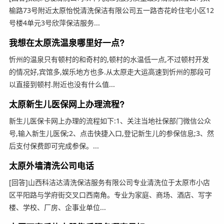
榆路73号附近太原怡悦清洗保洁有限公司五一路杏花岭住宅小区12
号楼4单元3号欣萍保洁服务...
我想在太原洗温泉哪里好一点?
忻州的温泉只有顿村的和奇村的,顿村的水温低一点,不过顿村开发
的情况好,宾馆多,娱乐地方也多.从太原走大运高速到忻州的那段可
以直接到顿村.附近也没有什么值...
太原新生儿医保网上办理流程?
新生儿医保卡网上办理的流程如下:1、关注当地社保部门微信公众
号,输入新生儿医保;2、点击快捷入口,登记新生儿的参保信息;3、然
后支付保费即可完成参保。...
太原外墙清洗公司电话
[回答]山西科洁达清洗保洁服务有限公司专业清洗位于太原市小店
区平阳路与学府街交叉口西南角。专业为家庭、商场、酒店、写字
楼、学校、厂房、企事业单位...