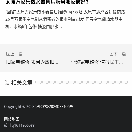
太原万家乐热水器售后服务哪家最好?
[回答]太原万家乐热水器售后维修中心地址:太原市迎泽区建设南路
26号万家乐空气能从消费者的根本利益出发,倡导空气能热水器主
机、水箱6年包修,搪瓷内胆水...
上一篇
下一篇
旧家电维修 如何为废旧家电找个“好归宿” 人民时评
卓越家电维修 信报民生服务走进卓越蔚蓝群岛 家电维修忙，半天修10多件
相关文章
Copyright © 2023
沪ICP备2024077106号
网站地图
砖让q1611806983