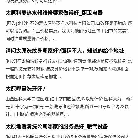
的洗眉服务。3.你可以选择...
太原科菱热水器维修哪家做得好_厨卫电器
[回答]比较推荐的是太原科菱净水科技有限公司,口碑还是不错的,还
可以接受的。而且价格实惠。我认为他们很注重每个细节的完美”,
同时注重质量符合价格。...
请问太原洗纹身哪家好?面积不大，知道的给个地址
[回答]在太原洗纹身推荐去柳北的匠道刺青,他那边是皮秒洗纹身,比
一般的激光要好的多,洗纹身价格都不是单一的,根据颜色深浅和面
积而定价推荐太原柳巷柳北...
太原哪里洗牙好?
山西医科大学口腔医院,红十字口腔医院,均以颗计价,医科大为一颗4
元,红十字为一颗6元,一般洗牙谁还论颗洗,所以一口牙以平均28颗
计,加上抛光,喷沙之类的器械费,...
太原地暖清洗公司哪家的服务最好_暖气设备
[回答]太原地暖清洗公司以下几家的服务质量最好清洗保洁公司太