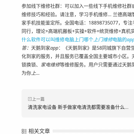
参加线下维修社群：可以加入一些线下手机维修社群
维修技巧和经验。请注意，学习手机维修… 兰德高
家手机技能鉴定所。全国电话：18898735077，
同行，理论+高端机搬板+实操+软件+统货维修+真机实
什么软件可以叫维修电脑上门哪个
上门维修
电脑的
ap
答：
天鹅到家
app
：《天鹅到家》是58同城旗下自营
化到家的服务，并且服务已覆盖全国主要城市小区。
锁换锁、
家电维修
等维修服务。用户只需要通过天鹅
为你
上
...
上一篇
清洗家电设备 新手做家电清洗都需要准备什么？11年老师傅分享成功经验
相关文章