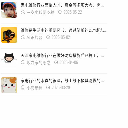
家电维修行业面临人才、资金等多项大考，需要解决当前存在的问题，虽然有一些非正规军扰乱市场秩序的行为存在,但整体来看这个行业的未来还是充满希望的.
2026-05-22
三岁小孩要吃糖
维修是生活中的重要环节，通过简单的DIY或选择专业的服务来解决家电故障问题，无论是冰箱、洗衣机还是空调等常见电器设备出现故障时都需要及时修复以保证其正常运行和使用寿命的延长；同时也要注意对家居环境的维护和保养以减少类似问题的发生频率和难度！
2025-05-02
AI识片酱
天津家电维修行业在做好防疫措施后已复工，各企业需准备口罩、消毒水等防护用品，员工和顾客要保持1米以上安全距离；企业员工使用津心办小程序申领健康码并测温上岗：对出现发热等症状人员要及时报备暂不返岗，新冠肺炎流行期间家电商服务防控指南要求严格扫码进入门店等措施避免疫情传播风险
2025-04-06
坂井家的思念
家电行业的水真的很深，线上线下极其割裂的情况仍然存在，大经销商们仍然把控着各地的销售渠道和品牌价格体系；而电商平台则逐渐崭露头角成为新的垄断力量。**要想完全掌握自己的命运**，对于现在的家居品牌来说仍然是遥不可及的梦想
2025-03-29
小尚最棒