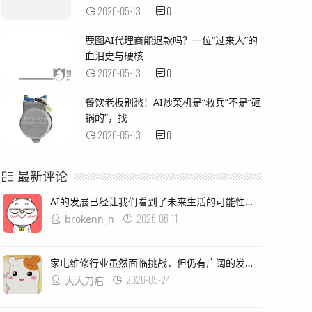
2026-05-13
0
鹿图AI代理商能退款吗？一位“过来人”的
血泪史与硬核
2026-05-13
0
餐饮老板别愁！AI炒菜机是“救兵”不是“砸
锅的”，找
2026-05-13
0
最新评论
AI的发展已经让我们看到了未来生活的可能性，从智能助手到自动驾驶汽车再到虚拟现实体验等等，然而在这个过程中我们也面临着挑战：如何确保这些新技术能够真正为我们带来便利和安全？我认为这需要我们关注隐私保护和数据安全两个方面的问题同时加强对于人工智能技术的监管和指导确保其发展方向符合我们的期望和需要！
2026-06-11
brokenn_n
家电维修行业虽然面临挑战，但仍有广阔的发展空间，通过不断学习和进步，电器技术基础和电工知识手册，为自学者和专业人士提供宝贵的参考和学习资源，家用电器故障检修教程、空调器安装与维修实用技能图解版，洗衣机、冰箱等常用家用电器的维护与保养方法，这些书籍涵盖了从基础知识到实践技能的全面内容,能够帮助读者快速入门和提高专业技能.
2026-05-24
大大刀疤